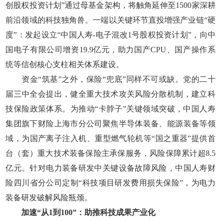
创股权投资计划”通过母基金架构，将触角延伸至1500家深耕
前沿领域的科技独角兽。一端以关键环节直投增强产业链“硬
度”：发起设立“中国人寿-电子混改1号股权投资计划”，向中
国电子有限公司增资19.9亿元，助力国产CPU、国产操作系
统等信创核心支柱相关体系建设。
资金“筑基”之外，保险“兜底”同样不可或缺。党的二十
届三中全会提出，健全重大技术攻关风险分散机制，建立科
技保险政策体系。为推动“卡脖子”关键领域突破，中国人寿
集团旗下财险上海市分公司聚焦半导体装备、能源装备等领
域，为国产离子注入机、重型燃气轮机等“国之重器”提供首
台（套）重大技术装备保险主承保服务，风险保障累计超8.5
亿元。针对电力装备研发中关键设备故障风险，中国人寿财
险四川省分公司定制“科技项目研发费用损失保险”，为电力
装备研发破解风险瓶颈。
加速“从1到100”：助推科技成果产业化