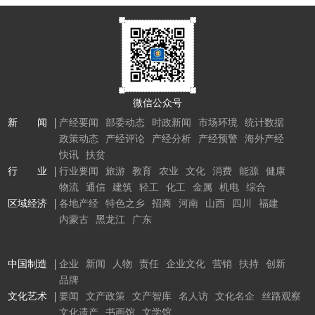
微信公众号
新 闻
产经要闻
部委动态
时政新闻
市场环境
统计数据
政策动态
产经评论
产经分析
产经预警
海外产经
快讯
扶贫
行 业
行业要闻
旅游
教育
农业
文化
消费
能源
健康
物流
通信
建筑
轻工
化工
金属
机电
综合
区域经济
各地产经
特色之乡
招商
河南
山西
四川
福建
内蒙古
黑龙江
广东
中国制造
企业
新闻
人物
责任
企业文化
营销
扶持
创新
品牌
文化艺术
要闻
文产政策
文产智库
名人访
文化名企
丝路观察
文化遗产
书画馆
文学馆