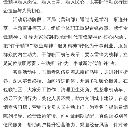
锋精神融入岗位、融入日常、融入民心，以实际行动践行国
企担当与为民初心。
活动启动阶段，区局（营销部）通过专题学习、事迹分
享、主题宣讲等形式，组织全体职工重温雷锋故事、感悟雷
锋精神，引导大家深刻把握新时代雷锋精神的核心内涵，
把“钉子精神”“敬业精神”“服务精神”转化为干事创业、服务
群众的内生动力。干部职工纷纷表示，要以雷锋为榜样，立
足岗位履职尽责，主动担当作为，争做新时代追“锋”者。
实践活动中，志愿者队伍身着志愿红马甲，走进社区街
巷、深入零售终端、面向特殊群体，开展多项暖心服务。在
包联社区，大家分工协作，清理卫生死角、规整非机动车、
劝导不文明行为，美化人居环境，助力文明城市建设；在卷
烟零售门店，营销与专卖人员主动上门，为零售户提供卷烟
陈列指导、经营政策解读、许可证到期提醒、真假烟鉴别等
便民服务，帮助商户提升经营能力、规避经营风险；针对老