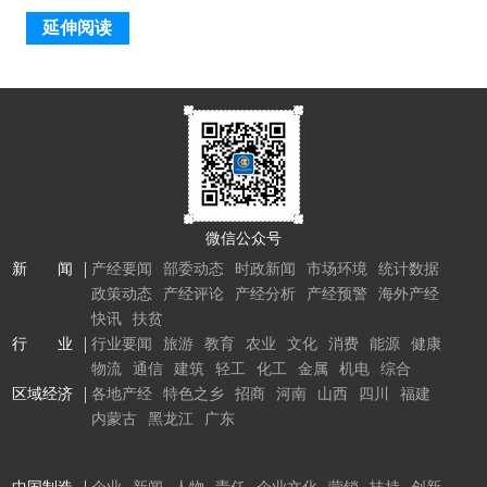
延伸阅读
微信公众号
新 闻
产经要闻
部委动态
时政新闻
市场环境
统计数据
政策动态
产经评论
产经分析
产经预警
海外产经
快讯
扶贫
行 业
行业要闻
旅游
教育
农业
文化
消费
能源
健康
物流
通信
建筑
轻工
化工
金属
机电
综合
区域经济
各地产经
特色之乡
招商
河南
山西
四川
福建
内蒙古
黑龙江
广东