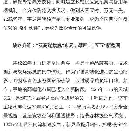
道，确保补给高效快捷；同时建立多维度应急预案与备用车
辆机制，全方位防范突发状况，做到从容应对、万无一失。
22载坚守，宇通用硬核产品与专业服务，成为全国两会值得
信赖的“常驻伙伴”，更成为政企合作的可靠伙伴。
战略升维：“双高端旗舰”布局，擘画“十五五”新蓝图
连续22年主力护航全国两会，更是宇通品牌实力、技术
创新与战略远见的集中体现。作为宇通高端化进程的生动缩
影，T7持续领衔服务国家级会议，以过硬品质筑牢口碑。如
今，宇通的高端化布局已迈入全新阶段。2025年上市的天域
S12，是继T7之后宇通高端化进程的又一里程碑之作。该车
主结构寿命达20年/200万公里；2.14米内高搭配18.4平方米全
景视窗，营造宽敞空间和通透视野；搭载森林级空气系统，
100%全新风双向流极速换气，新风量提升6倍，实现3分钟全