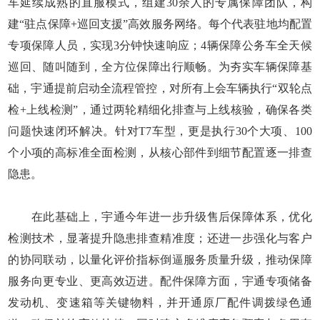
车延续成熟的直服模式，组建30余人的专属保障团队，构
建“驻点保障+巡回支援”高效服务网络。每个代表驻地均配置
专项保障人员，实现3分钟快速响应；4辆保障公务车全天候
巡回、随叫随到，全方位保障出行顺畅。为夯实车辆保障基
础，宇通提前启动全流程管控，对所有上会车辆执行“双轮点
检+上线检测”，通过两轮精细化排查与上线核验，确保各类
问题快速闭环解决。针对T7车型，更是执行30个大项、100
个小项的高标准全面检测，从核心部件到细节配置逐一排查
隐患。
在此基础上，宇通今年进一步升级售后保障体系，优化
检测技术，显著提升隐患排查精准度；还进一步强化与客户
的协同联动，以量化评价指标倒逼服务质量升级，推动保障
服务向更专业、更高效迈进。配件保障方面，宇通专项储备
发动机、变速箱等关键物料，并开通原厂配件调拨绿色通