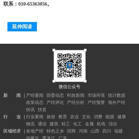
联系：010-65363056。
延伸阅读
微信公众号
新 闻
产经要闻
部委动态
时政新闻
市场环境
统计数据
政策动态
产经评论
产经分析
产经预警
海外产经
快讯
扶贫
行 业
行业要闻
旅游
教育
农业
文化
消费
能源
健康
物流
通信
建筑
轻工
化工
金属
机电
综合
区域经济
各地产经
特色之乡
招商
河南
山西
四川
福建
内蒙古
黑龙江
广东