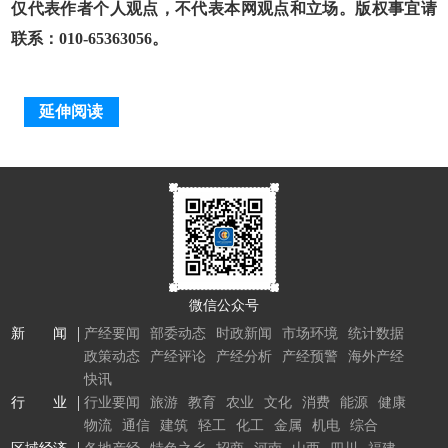
仅代表作者个人观点，不代表本网观点和立场。版权事宜请
联系：010-65363056。
延伸阅读
微信公众号
新 闻
产经要闻
部委动态
时政新闻
市场环境
统计数据
政策动态
产经评论
产经分析
产经预警
海外产经
快讯
行 业
行业要闻
旅游
教育
农业
文化
消费
能源
健康
物流
通信
建筑
轻工
化工
金属
机电
综合