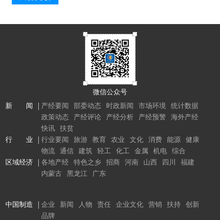
微信公众号
新 闻
产经要闻
部委动态
时政新闻
市场环境
统计数据
政策动态
产经评论
产经分析
产经预警
海外产经
快讯
扶贫
行 业
行业要闻
旅游
教育
农业
文化
消费
能源
健康
物流
通信
建筑
轻工
化工
金属
机电
综合
区域经济
各地产经
特色之乡
招商
河南
山西
四川
福建
内蒙古
黑龙江
广东
中国制造
企业
新闻
人物
责任
企业文化
营销
扶持
创新
品牌