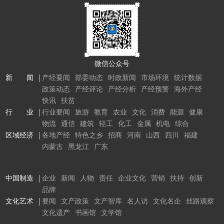
微信公众号
新 闻
产经要闻
部委动态
时政新闻
市场环境
统计数据
政策动态
产经评论
产经分析
产经预警
海外产经
快讯
扶贫
行 业
行业要闻
旅游
教育
农业
文化
消费
能源
健康
物流
通信
建筑
轻工
化工
金属
机电
综合
区域经济
各地产经
特色之乡
招商
河南
山西
四川
福建
内蒙古
黑龙江
广东
中国制造
企业
新闻
人物
责任
企业文化
营销
扶持
创新
品牌
文化艺术
要闻
文产政策
文产智库
名人访
文化名企
丝路观察
文化遗产
书画馆
文学馆