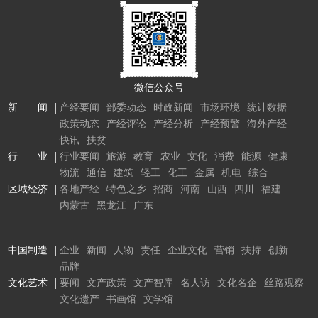
微信公众号
新 闻
产经要闻
部委动态
时政新闻
市场环境
统计数据
政策动态
产经评论
产经分析
产经预警
海外产经
快讯
扶贫
行 业
行业要闻
旅游
教育
农业
文化
消费
能源
健康
物流
通信
建筑
轻工
化工
金属
机电
综合
区域经济
各地产经
特色之乡
招商
河南
山西
四川
福建
内蒙古
黑龙江
广东
中国制造
企业
新闻
人物
责任
企业文化
营销
扶持
创新
品牌
文化艺术
要闻
文产政策
文产智库
名人访
文化名企
丝路观察
文化遗产
书画馆
文学馆