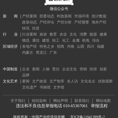
微信公众号
新 闻
产经要闻
部委动态
时政新闻
市场环境
统计数据
政策动态
产经评论
产经分析
产经预警
海外产经
快讯
扶贫
行 业
行业要闻
旅游
教育
农业
文化
消费
能源
健康
物流
通信
建筑
轻工
化工
金属
机电
综合
区域经济
各地产经
特色之乡
招商
河南
山西
四川
福建
内蒙古
黑龙江
广东
中国制造
企业
新闻
人物
责任
企业文化
营销
扶持
创新
品牌
文化艺术
要闻
文产政策
文产智库
名人访
文化名企
丝路观察
文化遗产
书画馆
文学馆
关于我们
组织架构
网站声明
联系我们
网站地图
违法和不良信息举报电话 010-65367061
举报流程
版权所有：中国产业经济信息网
京ICP备11041399号-2