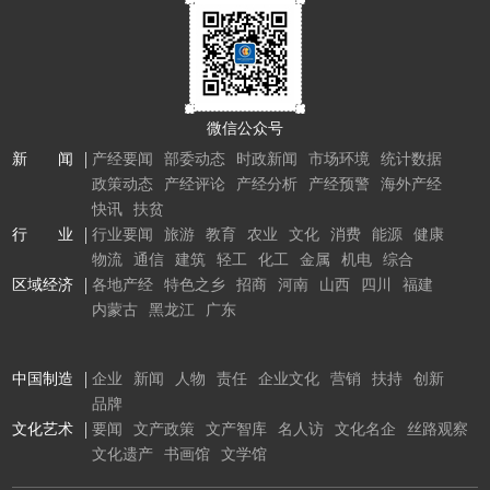
微信公众号
新 闻
产经要闻
部委动态
时政新闻
市场环境
统计数据
政策动态
产经评论
产经分析
产经预警
海外产经
快讯
扶贫
行 业
行业要闻
旅游
教育
农业
文化
消费
能源
健康
物流
通信
建筑
轻工
化工
金属
机电
综合
区域经济
各地产经
特色之乡
招商
河南
山西
四川
福建
内蒙古
黑龙江
广东
中国制造
企业
新闻
人物
责任
企业文化
营销
扶持
创新
品牌
文化艺术
要闻
文产政策
文产智库
名人访
文化名企
丝路观察
文化遗产
书画馆
文学馆