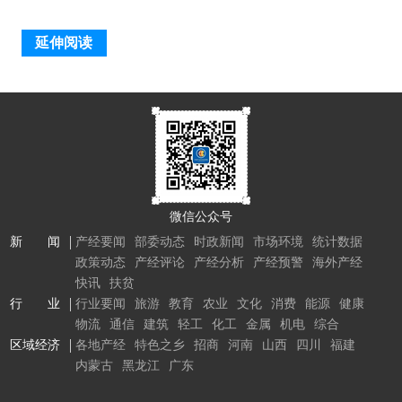
延伸阅读
微信公众号
新 闻
产经要闻
部委动态
时政新闻
市场环境
统计数据
政策动态
产经评论
产经分析
产经预警
海外产经
快讯
扶贫
行 业
行业要闻
旅游
教育
农业
文化
消费
能源
健康
物流
通信
建筑
轻工
化工
金属
机电
综合
区域经济
各地产经
特色之乡
招商
河南
山西
四川
福建
内蒙古
黑龙江
广东