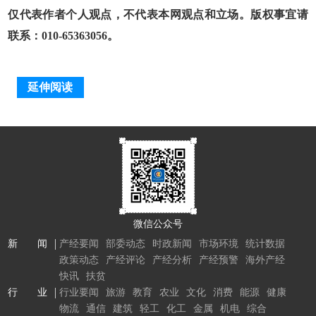
仅代表作者个人观点，不代表本网观点和立场。版权事宜请
联系：010-65363056。
延伸阅读
微信公众号
新 闻
产经要闻
部委动态
时政新闻
市场环境
统计数据
政策动态
产经评论
产经分析
产经预警
海外产经
快讯
扶贫
行 业
行业要闻
旅游
教育
农业
文化
消费
能源
健康
物流
通信
建筑
轻工
化工
金属
机电
综合