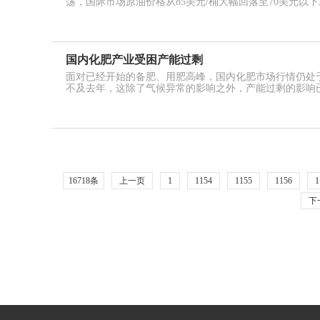
荡，国际市场原油价格从85美元/桶大幅回落至70美元以下
国内化肥产业受困产能过剩
面对已经开始的备肥、用肥高峰，国内化肥市场行情仍处
不及去年，这除了气候异常的影响之外，产能过剩的影响
16718条
上一页
1
1154
1155
1156
1
下