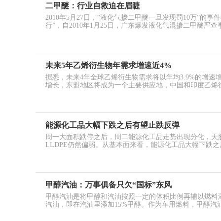
二甲醚：行业自救迫在眉睫
2010年5月27日，“液化气掺二甲醚一旦发现罚10万”
行”，自2010年1月25日，广东爆发液化气混掺二甲醚严查
未来5年乙烯衍生物年需求增速近4%
据悉，未来4年全球乙烯衍生物需求将以年均3.9%的增
增长，东盟地区将成为一个主要供应地，中国和印度乙烯
能源化工品大幅下跌之后有望止跌反弹
周一大面积跌停之后，周二能源化工品走势出现分化，天胶、
LLDPE仍然偏弱。从基本面来看，能源化工品大幅下跌之
甲醇汽油：万事俱备只欠“国标”东风
甲醇汽油是将甲醇和汽油按照一定的体积比例再辅以燃料添
汽油，即在汽油里添加15%甲醇。作为车用燃料，甲醇汽油