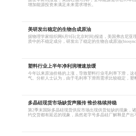
增加能源投资来满足未来需求增长。
美研发出稳定的生物合成原油
据物理学家组织网6月9日(北京时间)报道，美国弗吉尼
质中的不稳定成分，研发出了稳定的生物合成原油(biosyncr
塑料行业上半年净利润增速放缓
今年以来原油价格的上涨，导致塑料行业毛利率下滑，这
气。分析人士认为，由于毛利率下滑而需求比较稳定，塑
多晶硅现货市场缺货声频传 惟价格续持稳
第2季末国际多晶硅现货供应市场出现供货短缺的现象，
约交货都有延迟的现象，虽然老字号多晶硅厂解释是产出