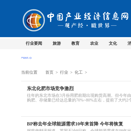
行业要闻
旅游
教育
农业
文化
当前位置
首页
>
行业
>
化工
>
东北化肥市场竞争激烈
往年的东北市场在3月份用肥前期出现购货高潮。但今年由
购肥、存储量已经达总量的70%~80%左右，提前了大约2
BP称去年全球能源需求10年来首降 今年将恢复
据世华财讯报道，英国石油9日称，全球能源需求在09年出