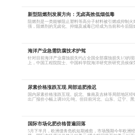
新型阻燃剂发展方向：无卤高效低烟低毒
阻燃剂是一类能够阻止塑料等高分子材料被引燃或抑制火
强，阻燃剂的无卤化、抑烟及减毒已经成为当前和今后阻
海洋产业急需防腐技术护驾
针对目前海洋产业腐蚀损失约占全国全部腐蚀损失1/3的
上，中国工程院院士、中国科学院海洋研究所研究员侯保
尿素价格涨跌互现 局部追肥推迟
国内尿素价格涨跌互现。皖北、豫南及吉林等局部地区经
出厂报价小幅上调10元/吨。但目前河北、山东、辽宁、黑
国际市场化肥价格普遍回落
5月下半月，欧洲债务危机短期难愈，市场预期今年欧洲