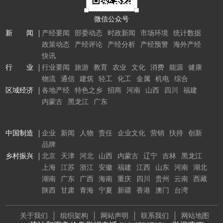
微信公众号
新 闻
产经要闻
部委动态
时政新闻
市场环境
统计数据
政策动态
产经评论
产经分析
产经预警
海外产经
快讯
行 业
行业要闻
旅游
教育
农业
文化
消费
能源
健康
物流
通信
建筑
轻工
化工
金属
机电
综合
区域经济
各地产经
特色之乡
招商
河南
山西
四川
福建
内蒙古
黑龙江
广东
中国制造
企业
新闻
人物
责任
企业文化
营销
扶持
创新
品牌
乡村振兴
北京
天津
河北
山西
内蒙古
辽宁
吉林
黑龙江
上海
江苏
浙江
安徽
福建
江西
山东
河南
湖北
湖南
广东
广西
海南
重庆
四川
贵州
云南
西藏
陕西
甘肃
青海
宁夏
新疆
香港
澳门
台湾
关于我们
组织架构
网站声明
联系我们
网站地图