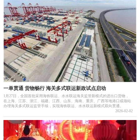
一单贯通 货物畅行 海关多式联运新政试点启动
1月27日，全国首批采用海铁联运、水水联运海关监管新模式的进出口货物，
在上海、江苏、浙江、福建、江西、山东、海南、重庆、广西等地港口或场站
办理海关多式联运监管手续，实现海铁联运、水水联运新模式双向贯通。
2026-02-02