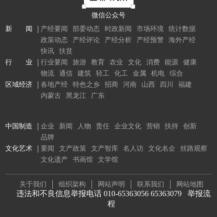
微信公众号
新 闻
产经要闻
部委动态
时政新闻
市场环境
统计数据
政策动态
产经评论
产经分析
产经预警
海外产经
快讯
扶贫
行 业
行业要闻
旅游
教育
农业
文化
消费
能源
健康
物流
通信
建筑
轻工
化工
金属
机电
综合
区域经济
各地产经
特色之乡
招商
河南
山西
四川
福建
内蒙古
黑龙江
广东
中国制造
企业
新闻
人物
责任
企业文化
营销
扶持
创新
品牌
文化艺术
要闻
文产政策
文产智库
名人访
文化名企
丝路观察
文化遗产
书画馆
文学馆
关于我们
组织架构
网站声明
联系我们
网站地图
违法和不良信息举报电话 010-65363056 65363079
举报流
程