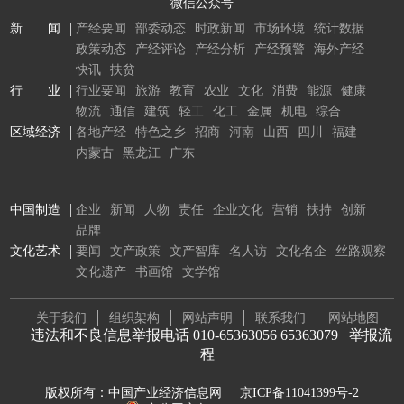
微信公众号
新 闻
产经要闻
部委动态
时政新闻
市场环境
统计数据
政策动态
产经评论
产经分析
产经预警
海外产经
快讯
扶贫
行 业
行业要闻
旅游
教育
农业
文化
消费
能源
健康
物流
通信
建筑
轻工
化工
金属
机电
综合
区域经济
各地产经
特色之乡
招商
河南
山西
四川
福建
内蒙古
黑龙江
广东
中国制造
企业
新闻
人物
责任
企业文化
营销
扶持
创新
品牌
文化艺术
要闻
文产政策
文产智库
名人访
文化名企
丝路观察
文化遗产
书画馆
文学馆
关于我们
组织架构
网站声明
联系我们
网站地图
违法和不良信息举报电话 010-65363056 65363079
举报流
程
版权所有：中国产业经济信息网
京ICP备11041399号-2