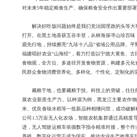
对未来5年稳定粮食生产、确保粮食安全作出重要部
解决好吃饭问题始终是我们党治国理政的头等大事
打开。在黑土地喜获五谷丰登，从林海探寻山珍百味
观先行地，持续擦亮“九珍十八品”省域公用品牌。
福建唱好农业“山海经”，着力打造以宁德大黄鱼、
食物观，全方位、多途径开发食物资源，构建多元化
民群众食物消费营养化、多样化、个性化、定制化的
藏粮于地，也要藏粮于技。科技上的突破，往往能
展农业新质生产力。以种源为例，黑龙江主要农作物
米、优良食味水稻等一批新品种相继问世，成功破解
公司1.5万亩无人化农场，智能农机集群通过高精
进，无人驾驶运粮车依循数字指令精准对接，整个作
养殖、数字化运营正成为现实，推动农业生产效率实