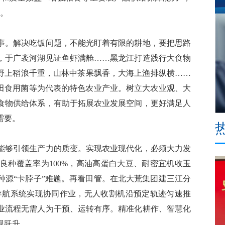
署。
。解决吃饭问题，不能光盯着有限的耕地，要把思路
，于广袤河湖见证鱼虾满舱……黑龙江打造践行大食物
平野上稻浪千重，山林中茶果飘香，大海上渔排纵横……
古田食用菌等为代表的特色农业产业。树立大农业观、大
食物供给体系，有助于拓展农业发展空间，更好满足人
需要。
够引领生产力的质变。实现农业现代化，必须大力发
良种覆盖率为100%，高油高蛋白大豆、耐密宜机收玉
种源“卡脖子”难题。再看田管。在北大荒集团建三江分
度导航系统实现协同作业，无人收割机沿预定轨迹匀速推
业流程无需人为干预、运转有序。精准化耕作、智慧化
现跃升。