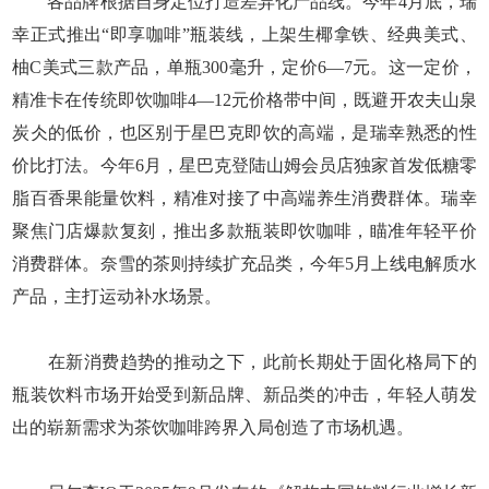
各品牌根据自身定位打造差异化产品线。今年4月底，瑞
幸正式推出“即享咖啡”瓶装线，上架生椰拿铁、经典美式、
柚C美式三款产品，单瓶300毫升，定价6—7元。这一定价，
精准卡在传统即饮咖啡4—12元价格带中间，既避开农夫山泉
炭仌的低价，也区别于星巴克即饮的高端，是瑞幸熟悉的性
价比打法。今年6月，星巴克登陆山姆会员店独家首发低糖零
脂百香果能量饮料，精准对接了中高端养生消费群体。瑞幸
聚焦门店爆款复刻，推出多款瓶装即饮咖啡，瞄准年轻平价
消费群体。奈雪的茶则持续扩充品类，今年5月上线电解质水
产品，主打运动补水场景。
在新消费趋势的推动之下，此前长期处于固化格局下的
瓶装饮料市场开始受到新品牌、新品类的冲击，年轻人萌发
出的崭新需求为茶饮咖啡跨界入局创造了市场机遇。