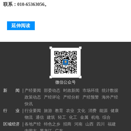
联系：010-65363056。
延伸阅读
微信公众号
新 闻
产经要闻
部委动态
时政新闻
市场环境
统计数据
政策动态
产经评论
产经分析
产经预警
海外产经
快讯
行 业
行业要闻
旅游
教育
农业
文化
消费
能源
健康
物流
通信
建筑
轻工
化工
金属
机电
综合
区域经济
各地产经
特色之乡
招商
河南
山西
四川
福建
内蒙古
黑龙江
广东