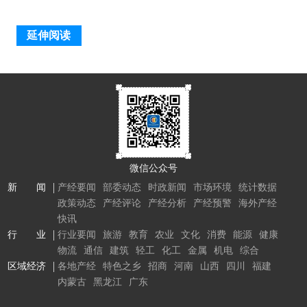
延伸阅读
微信公众号
新 闻
产经要闻
部委动态
时政新闻
市场环境
统计数据
政策动态
产经评论
产经分析
产经预警
海外产经
快讯
行 业
行业要闻
旅游
教育
农业
文化
消费
能源
健康
物流
通信
建筑
轻工
化工
金属
机电
综合
区域经济
各地产经
特色之乡
招商
河南
山西
四川
福建
内蒙古
黑龙江
广东