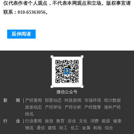
仅代表作者个人观点，不代表本网观点和立场。版权事宜请
联系：010-65363056。
延伸阅读
微信公众号
新 闻
产经要闻
部委动态
时政新闻
市场环境
统计数据
政策动态
产经评论
产经分析
产经预警
海外产经
快讯
行 业
行业要闻
旅游
教育
农业
文化
消费
能源
健康
物流
通信
建筑
轻工
化工
金属
机电
综合