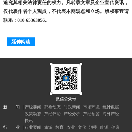
追究其相关法律责任的权力。凡转载文章及企业宣传资讯，
仅代表作者个人观点，不代表本网观点和立场。版权事宜请
联系：010-65363056。
延伸阅读
微信公众号
新 闻
产经要闻
部委动态
时政新闻
市场环境
统计数据
政策动态
产经评论
产经分析
产经预警
海外产经
快讯
行 业
行业要闻
旅游
教育
农业
文化
消费
能源
健康