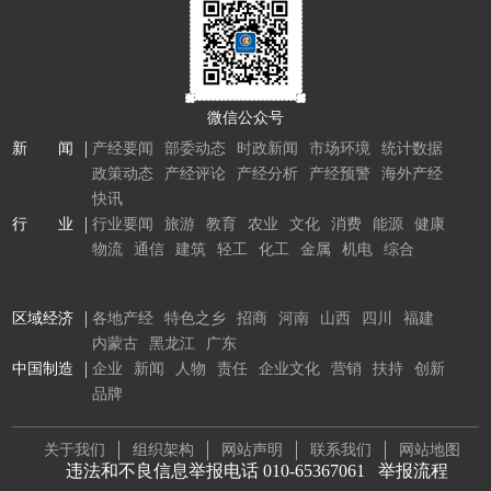
微信公众号
新 闻
产经要闻
部委动态
时政新闻
市场环境
统计数据
政策动态
产经评论
产经分析
产经预警
海外产经
快讯
行 业
行业要闻
旅游
教育
农业
文化
消费
能源
健康
物流
通信
建筑
轻工
化工
金属
机电
综合
区域经济
各地产经
特色之乡
招商
河南
山西
四川
福建
内蒙古
黑龙江
广东
中国制造
企业
新闻
人物
责任
企业文化
营销
扶持
创新
品牌
关于我们
组织架构
网站声明
联系我们
网站地图
违法和不良信息举报电话 010-65367061
举报流程