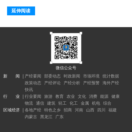
延伸阅读
微信公众号
新 闻
产经要闻
部委动态
时政新闻
市场环境
统计数据
政策动态
产经评论
产经分析
产经预警
海外产经
快讯
行 业
行业要闻
旅游
教育
农业
文化
消费
能源
健康
物流
通信
建筑
轻工
化工
金属
机电
综合
区域经济
各地产经
特色之乡
招商
河南
山西
四川
福建
内蒙古
黑龙江
广东