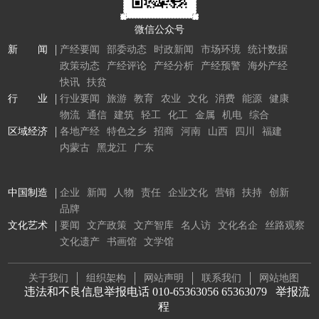
微信公众号
新 闻
产经要闻
部委动态
时政新闻
市场环境
统计数据
政策动态
产经评论
产经分析
产经预警
海外产经
快讯
扶贫
行 业
行业要闻
旅游
教育
农业
文化
消费
能源
健康
物流
通信
建筑
轻工
化工
金属
机电
综合
区域经济
各地产经
特色之乡
招商
河南
山西
四川
福建
内蒙古
黑龙江
广东
中国制造
企业
新闻
人物
责任
企业文化
营销
扶持
创新
品牌
文化艺术
要闻
文产政策
文产智库
名人访
文化名企
丝路观察
文化遗产
书画馆
文学馆
关于我们
组织架构
网站声明
联系我们
网站地图
违法和不良信息举报电话 010-65363056 65363079
举报流
程