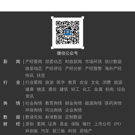
微信公众号
新 闻
产经要闻
部委动态
时政新闻
市场环境
统计数据
政策动态
产经评论
产经分析
产经预警
海外产经
快讯
扶贫
行 业
行业要闻
旅游
医学
教育
农业
文化
消费
能源
健康
物流
通信
建筑
轻工
化工
金属
机电
综合
资讯
舆 情
社会舆情
教育舆情
财金舆情
能源舆情
医药舆情
环保舆情
司法舆情
企业舆情
数 据
数读先知
标准数据
定制数据
财 经
原创
要闻
证券
基金
保险
银行
上市公司
IPO
科创板
汽车
新三板
科技
房地产