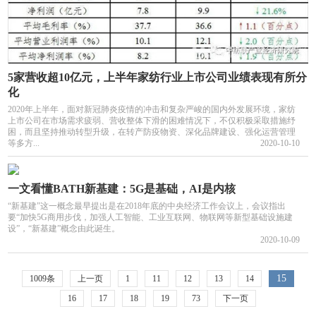
5家营收超10亿元，上半年家纺行业上市公司业绩表现有所分
化
2020年上半年，面对新冠肺炎疫情的冲击和复杂严峻的国内外发展环境，家纺
上市公司在市场需求疲弱、营收整体下滑的困难情况下，不仅积极采取措施纾
困，而且坚持推动转型升级，在转产防疫物资、深化品牌建设、强化运营管理
等多方...
2020-10-10
一文看懂BATH新基建：5G是基础，AI是内核
“新基建”这一概念最早提出是在2018年底的中央经济工作会议上，会议指出
要“加快5G商用步伐，加强人工智能、工业互联网、物联网等新型基础设施建
设”，“新基建”概念由此诞生。
2020-10-09
15
1009条
上一页
1
11
12
13
14
16
17
18
19
73
下一页