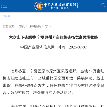
当前位置
首页
>
乡村振兴
>
宁
>
六盘山下杏飘香 宁夏原州万亩红梅杏拓宽富民增收路
中国产业经济信息网 时间：2026-07-07
七月盛夏，宁夏固原市原州区果香遍野。当地2.7万亩红
梅杏陆续成熟上市，全域采摘园全面开放，采摘体验、线上
带货、鲜果外销多点发力，特色林果产业与乡村旅游深度融
合，为乡村振兴、群众增收注入鲜活动能。
走进官厅、彭堡核心种植片区，连片杏林硕果垂枝，红