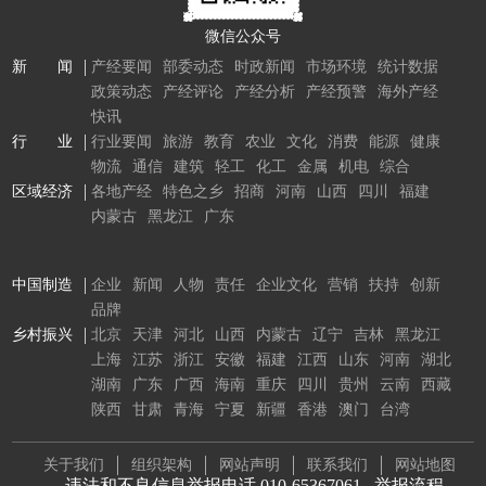
微信公众号
新 闻
产经要闻
部委动态
时政新闻
市场环境
统计数据
政策动态
产经评论
产经分析
产经预警
海外产经
快讯
行 业
行业要闻
旅游
教育
农业
文化
消费
能源
健康
物流
通信
建筑
轻工
化工
金属
机电
综合
区域经济
各地产经
特色之乡
招商
河南
山西
四川
福建
内蒙古
黑龙江
广东
中国制造
企业
新闻
人物
责任
企业文化
营销
扶持
创新
品牌
乡村振兴
北京
天津
河北
山西
内蒙古
辽宁
吉林
黑龙江
上海
江苏
浙江
安徽
福建
江西
山东
河南
湖北
湖南
广东
广西
海南
重庆
四川
贵州
云南
西藏
陕西
甘肃
青海
宁夏
新疆
香港
澳门
台湾
关于我们
组织架构
网站声明
联系我们
网站地图
违法和不良信息举报电话 010-65367061
举报流程