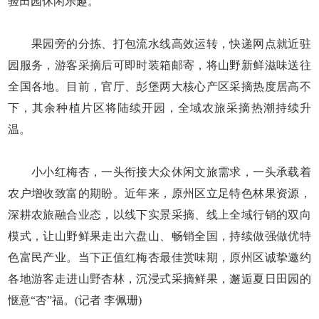
验田园休闲乐趣。
果园旁的分拣、打包流水线高效运转，快递网点就近驻
园服务，游客采摘后可即时装箱邮寄，将山野新鲜滋味送往
全国各地。目前，官厅、彭堡两大核心产区采摘热度居高不
下，其余种植片区将陆续开园，全域农旅采摘热潮持续升
温。
小小红梅杏，一头衔接大众休闲文旅需求，一头承载着
农户增收致富的期盼。近年来，原州区立足特色林果资源，
深耕农旅融合业态，以线下实景采摘、线上全域行销的双向
模式，让山野鲜果走出六盘山、畅销全国，持续做强做优特
色富民产业。当下正值红梅杏最佳赏味期，原州区诚挚邀约
各地游客走进山野杏林，沉浸式采摘鲜果，邂逅夏日田园的
惬意“杏”福。(记者 李佩珊)