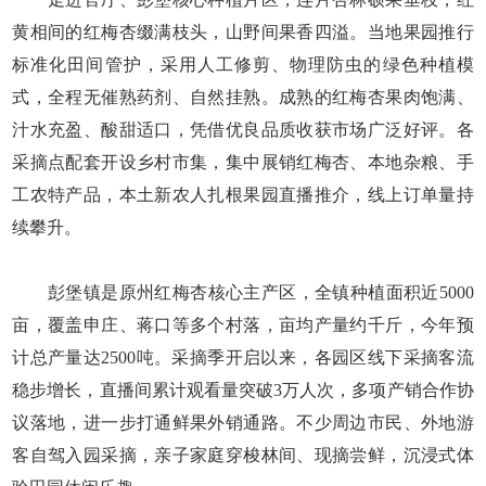
黄相间的红梅杏缀满枝头，山野间果香四溢。当地果园推行
标准化田间管护，采用人工修剪、物理防虫的绿色种植模
式，全程无催熟药剂、自然挂熟。成熟的红梅杏果肉饱满、
汁水充盈、酸甜适口，凭借优良品质收获市场广泛好评。各
采摘点配套开设乡村市集，集中展销红梅杏、本地杂粮、手
工农特产品，本土新农人扎根果园直播推介，线上订单量持
续攀升。
彭堡镇是原州红梅杏核心主产区，全镇种植面积近5000
亩，覆盖申庄、蒋口等多个村落，亩均产量约千斤，今年预
计总产量达2500吨。采摘季开启以来，各园区线下采摘客流
稳步增长，直播间累计观看量突破3万人次，多项产销合作协
议落地，进一步打通鲜果外销通路。不少周边市民、外地游
客自驾入园采摘，亲子家庭穿梭林间、现摘尝鲜，沉浸式体