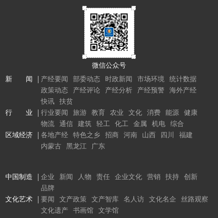
微信公众号
新 闻
产经要闻
部委动态
时政新闻
市场环境
统计数据
政策动态
产经评论
产经分析
产经预警
海外产经
快讯
扶贫
行 业
行业要闻
旅游
教育
农业
文化
消费
能源
健康
物流
通信
建筑
轻工
化工
金属
机电
综合
区域经济
各地产经
特色之乡
招商
河南
山西
四川
福建
内蒙古
黑龙江
广东
中国制造
企业
新闻
人物
责任
企业文化
营销
扶持
创新
品牌
文化艺术
要闻
文产政策
文产智库
名人访
文化名企
丝路观察
文化遗产
书画馆
文学馆