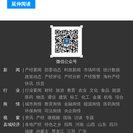
延伸阅读
微信公众号
新 闻
产经要闻
部委动态
时政新闻
市场环境
统计数据
政策动态
产经评论
产经分析
产经预警
海外产经
快讯
扶贫
行 业
行业要闻
财经
旅游
教育
农业
文化
食品
能源
医药
物流
通信
建筑
轻工
化工
金属
机电
综合
舆 情
城市舆情
教育舆情
金融舆情
能源舆情
医药舆情
环保舆情
司法舆情
央企舆情
视 窗
资讯
产经
微视频
现场
访谈
专题
县域经济
各地产经
特色之乡
招商
河南
山西
山东
四川
福建
内蒙古
黑龙江
江苏
广东