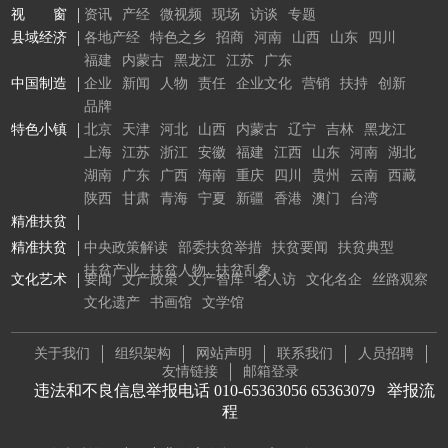
视 窗
资讯
产经
微视频
现场
访谈
专题
县域经济
各地产经
特色之乡
招商
河南
山西
山东
四川
福建
内蒙古
黑龙江
江苏
广东
中国制造
企业
新闻
人物
责任
企业文化
营销
扶持
创新
品牌
特色小镇
北京
天津
河北
山西
内蒙古
辽宁
吉林
黑龙江
上海
江苏
浙江
安徽
福建
江西
山东
河南
湖北
湖南
广东
广西
海南
重庆
四川
贵州
云南
西藏
陕西
甘肃
青海
宁夏
新疆
香港
澳门
台湾
精准扶贫
精准扶贫
中央政策解读
部委扶贫举措
扶贫要闻
扶贫典型
扶贫产业
扶贫人物
扶贫乱象
文化艺术
要闻
文产政策
文产智库
名人访
文化名企
丝路观察
文化遗产
书画馆
文学馆
关于我们
组织架构
网站声明
联系我们
人员招聘
友情链接
邮箱登录
违法和不良信息举报电话 010-65363056 65363079
举报流
程