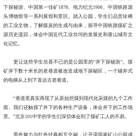
下探秘游、中国第一佳矿1878、电力纪元1906、中国铁路源
头博物馆等一系列展馆和景区。踏入公园，学生们品赏珍稀
的工业文物，了解煤炭的生成与由来，探寻中国铁路煤矿之
源历史遗踪，体会中国近代工业坎坷的发展史和唐山城市文
化记忆。
更让这些学生欣喜不已的是公园里的“井下探秘游”。煤
矿井下数十米长的老巷道被改造成地下探秘区，一个罐井式
的电梯从上到下直达古老巷道。
“巷道里真实再现了从原始挖煤到现代化采煤的九个工作
面。我们还触摸了井下的各种生产设备，体会井下的工作场
景。”北京101中学的学生们深切体会到了煤矿工人的不易。
黑色魅力与红色经典相互交融，让开滦国家矿山公园成