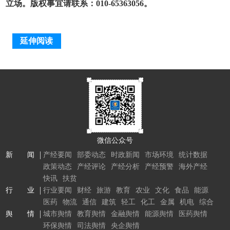
立场。版权事宜请联系：010-65363056。
延伸阅读
微信公众号
新 闻
产经要闻
部委动态
时政新闻
市场环境
统计数据
政策动态
产经评论
产经分析
产经预警
海外产经
快讯
扶贫
行 业
行业要闻
财经
旅游
教育
农业
文化
食品
能源
医药
物流
通信
建筑
轻工
化工
金属
机电
综合
舆 情
城市舆情
教育舆情
金融舆情
能源舆情
医药舆情
环保舆情
司法舆情
央企舆情