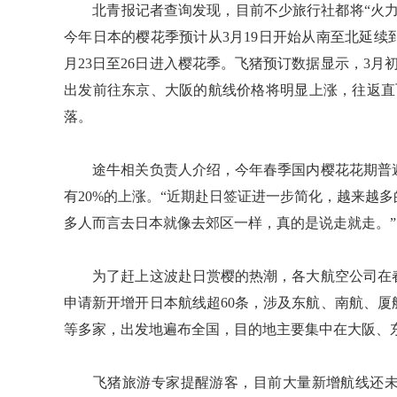
北青报记者查询发现，目前不少旅行社都将“火力
今年日本的樱花季预计从3月19日开始从南至北延续
月23日至26日进入樱花季。飞猪预订数据显示，3月
出发前往东京、大阪的航线价格将明显上涨，往返直飞
落。
途牛相关负责人介绍，今年春季国内樱花花期普遍
有20%的上涨。“近期赴日签证进一步简化，越来越
多人而言去日本就像去郊区一样，真的是说走就走。”
为了赶上这波赴日赏樱的热潮，各大航空公司在春
申请新开增开日本航线超60条，涉及东航、南航、
等多家，出发地遍布全国，目的地主要集中在大阪、
飞猪旅游专家提醒游客，目前大量新增航线还未