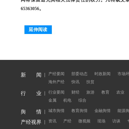
65363056。
延伸阅读
产经要闻
部委动态
时政新闻
市场
新 闻
海外产经
快讯
扶贫
行业要闻
财经
旅游
教育
农业
行 业
金属
机电
综合
城市舆情
教育舆情
金融舆情
能源
舆 情
资讯
产经
微视频
现场
访谈
产经视界