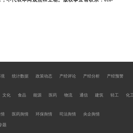
环境
统计数据
政策动态
产经评论
产经分析
产经预警
文化
食品
能源
医药
物流
通信
建筑
轻工
化
舆情
医药舆情
环保舆情
司法舆情
央企舆情
专题