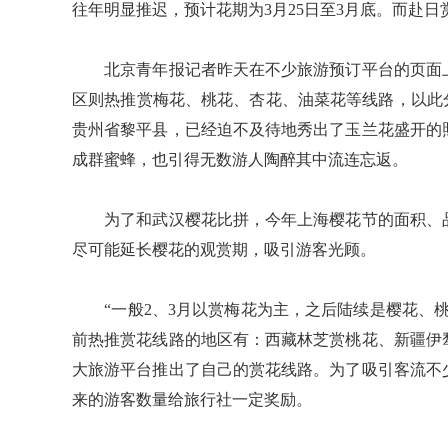
往年明显推迟，预计花期为3月25日至3月底。而赴日
北京青年报记者昨天在不少旅游预订平台的页面上
区则热推赏梅花、桃花、杏花、油菜花等线路，以此
贵州省黎平县，已经迫不及待地秀出了玉兰花盛开的
成群蜜蜂，也引得无数游人陶醉其中流连忘返。
为了和武汉樱花比拼，今年上海樱花节的面积、品
尽可能延长樱花的观赏期，吸引游客光顾。
“一般2、3月以赏梅花为主，之后陆续是樱花、桃
前热推赏花线路的地区有：西藏林芝赏桃花、新疆伊
大旅游平台推出了自己的赏花线路。为了吸引客流不
来的游客数量给旅行社一定奖励。