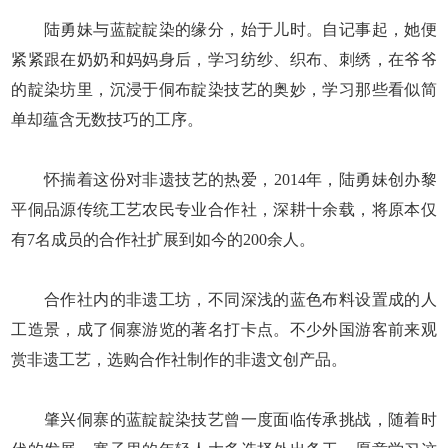
陆勇妹与蓝靛靛染的缘分，始于儿时。自记事起，她便
紧紧跟在奶奶和妈妈身后，学习纺纱、织布、刺绣，在爷爷
的靛染坊里，沉浸于侗布靛染技艺的奥妙，学习那些看似简
单却蕴含无数技巧的工序。
怀揣着这份对非遗技艺的热爱，2014年，陆勇妹创办黎
平侗品源传统工艺农民专业合作社，深耕十余载，将原本仅
有7名成员的合作社扩展到如今的200余人。
合作社内的非遗工坊，不同深浅的蓝色布料设置成的人
工造景，成了侗寨游览的著名打卡点。不少外国游客前来观
赏非遗工艺，选购合作社制作的非遗文创产品。
肇兴侗寨的蓝靛靛染技艺曾一度面临传承挑战，随着时