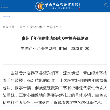
当前位置
首页
>
文化艺术
>
文化遗产
>
贵州千年侗寨非遗织就乡村振兴锦绣路
中国产业经济信息网 时间：2026-01-20
走进贵州省黎平县肇兴侗寨，流水蜿蜒、青山绿水环抱
着千年鼓楼，张灯结彩的街道，让这座古朴侗寨的年味越来
越浓。侗寨一隅，侗族蓝靛靛染工艺省级非遗代表性传承人
陆勇妹，正耐心细致地向游客讲解扎染的具体步骤。白色衣
裙布料浸满蓝色，一抹蓝白，诉说着古老技艺的创新传承。