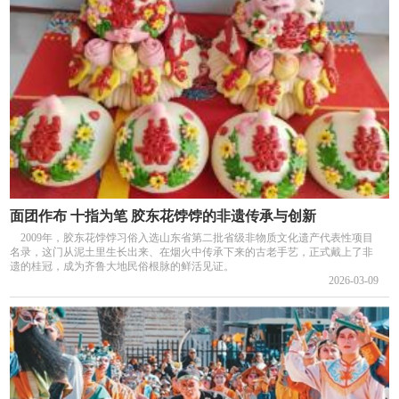
面团作布 十指为笔 胶东花饽饽的非遗传承与创新
2009年，胶东花饽饽习俗入选山东省第二批省级非物质文化遗产代表性项目
名录，这门从泥土里生长出来、在烟火中传承下来的古老手艺，正式戴上了非
遗的桂冠，成为齐鲁大地民俗根脉的鲜活见证。
2026-03-09