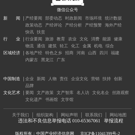
微信公众号
新 闻
产经要闻
部委动态
时政新闻
市场环境
统计数据
政策动态
产经评论
产经分析
产经预警
海外产经
快讯
扶贫
行 业
行业要闻
旅游
教育
农业
文化
消费
能源
健康
物流
通信
建筑
轻工
化工
金属
机电
综合
区域经济
各地产经
特色之乡
招商
河南
山西
四川
福建
内蒙古
黑龙江
广东
中国制造
企业
新闻
人物
责任
企业文化
营销
扶持
创新
品牌
文化艺术
要闻
文产政策
文产智库
名人访
文化名企
丝路观察
文化遗产
书画馆
文学馆
关于我们
组织架构
网站声明
联系我们
网站地图
违法和不良信息举报电话 010-65367061
举报流程
版权所有：中国产业经济信息网
京ICP备11041399号-2