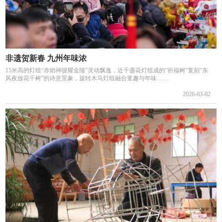
非遗贺新春 九州年味浓
15米高的灯组“赤焰神骏耀金陵”灵动飘逸，近千盏花灯组成的“祈福树”复刻“东
风夜放花千树”的诗意景象，旋转木马灯组融合童趣与年味……
2026-03-02