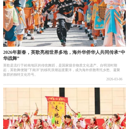
2026年新春，英歌亮相世界多地，海外华侨华人共同传承“中
华战舞”
英歌是流行于岭南地区的传统舞蹈，是国家级非物质文化遗产。自明清时期
起，英歌舞便随“下南洋”的移民浪潮远渡重洋，成为海外侨胞寄托乡愁、凝聚
族群的独特文化符号。
2026-03-06