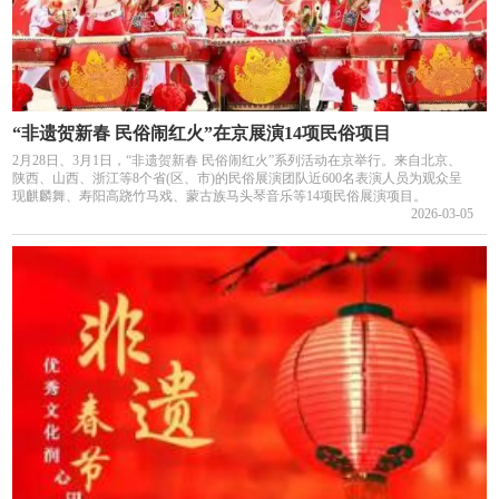
“非遗贺新春 民俗闹红火”在京展演14项民俗项目
2月28日、3月1日，“非遗贺新春 民俗闹红火”系列活动在京举行。来自北京、
陕西、山西、浙江等8个省(区、市)的民俗展演团队近600名表演人员为观众呈
现麒麟舞、寿阳高跷竹马戏、蒙古族马头琴音乐等14项民俗展演项目。
2026-03-05