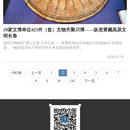
29家文博单位425件（套）文物齐聚川博——纵览青藏高原文
明长卷
进四川博物院“雪山之巅 大河之源——青藏高原的文明崛起与民族融合”特展现
场，一幅跨越20余万年的历史长卷在眼前徐徐展开。
2026-02-26
2
1965条
上一页
1
3
4
5
6
7
8
9
10
141
下一页