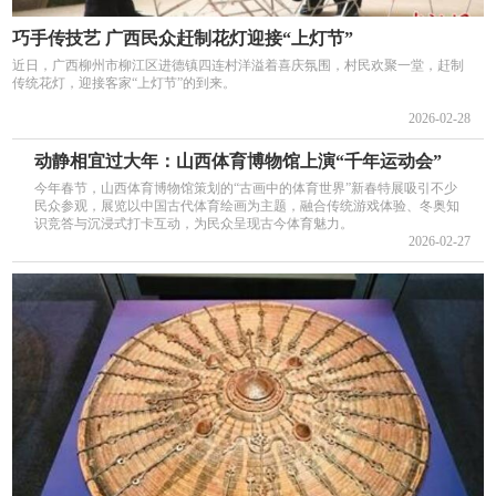
巧手传技艺 广西民众赶制花灯迎接“上灯节”
近日，广西柳州市柳江区进德镇四连村洋溢着喜庆氛围，村民欢聚一堂，赶制
传统花灯，迎接客家“上灯节”的到来。
2026-02-28
动静相宜过大年：山西体育博物馆上演“千年运动会”
今年春节，山西体育博物馆策划的“古画中的体育世界”新春特展吸引不少
民众参观，展览以中国古代体育绘画为主题，融合传统游戏体验、冬奥知
识竞答与沉浸式打卡互动，为民众呈现古今体育魅力。
2026-02-27