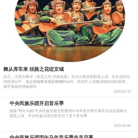
舞从库车来 丝路之花绽京城
近日，大型乐舞诗《杏花之约·丝路龟兹》在北京展览馆剧场上演。在长达80分
钟的演出中，观众跟随舞者曼妙婀娜的动作、民间艺人演奏演唱的动听旋律，
揭开龟兹的神秘面纱
2026-03-10
中央民族乐团开启音乐季
随着“丙午马驰”中央民族乐团元宵暨丙午马年音乐季开幕音乐会在国家大
剧院上演，中央民族乐团日前开启了首个音乐季。
2026-03-09
中央民族乐团丙午马年音乐季在京启幕