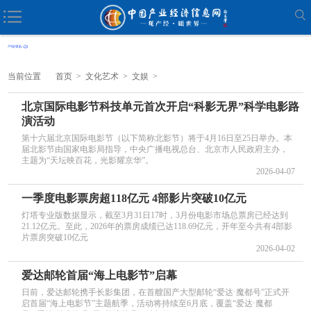
当前位置
首页
>
文化艺术
>
文娱
>
北京国际电影节科技单元首次开启“科影无界”科学电影路
演活动
第十六届北京国际电影节（以下简称北影节）将于4月16日至25日举办。本
届北影节由国家电影局指导，中央广播电视总台、北京市人民政府主办，
主题为“天坛映百花，光影耀京华”。
2026-04-07
一季度电影票房超118亿元 4部影片突破10亿元
灯塔专业版数据显示，截至3月31日17时，3月份电影市场总票房已经达到
21.12亿元。至此，2026年的票房成绩已达118.69亿元，开年至今共有4部影
片票房突破10亿元
2026-04-02
爱达邮轮首届“海上电影节”启幕
日前，爱达邮轮携手长影集团，在首艘国产大型邮轮“爱达·魔都号”正式开
启首届“海上电影节”主题航季，活动将持续至6月底，覆盖“爱达·魔都