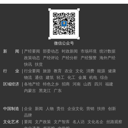
微信公众号
新 闻
产经要闻
部委动态
时政新闻
市场环境
统计数据
政策动态
产经评论
产经分析
产经预警
海外产经
快讯
扶贫
行 业
行业要闻
旅游
教育
农业
文化
消费
能源
健康
物流
通信
建筑
轻工
化工
金属
机电
综合
区域经济
各地产经
特色之乡
招商
河南
山西
四川
福建
内蒙古
黑龙江
广东
中国制造
企业
新闻
人物
责任
企业文化
营销
扶持
创新
品牌
文化艺术
要闻
文产政策
文产智库
名人访
文化名企
丝路观察