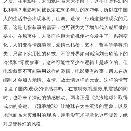
之后。在电影中，太阳氦闪被大大提前了，这不正是科幻的
权利吗？电影时间被设定在50多年后的2075年，所以在中国
人的生活中会出现麻将、山寨、造假、行贿这些很现实的元
素。这是电影叙事的需要，也可视为为了增加代入感所做的
妥协。在原著中，人类面临巨大危机使社会发生了一系列变
化，人们变得情感淡漠，爱情已枯萎，艺术、哲学等学科消
失，只留下实用性的科技。不管外界如何诟病刘慈欣笔下的
冷漠和“零度叙事”，这种可能性至少在逻辑上是成立的。但
电影叙事不可能采用这样的逻辑，电影要有故事，所以在改
编时才会加入亲情、友情、故土情这样的元素。这样的情节
引发了国内观众的情感共鸣，在被特效视觉效果震撼的同
时，也带来了深刻的情感触动。两者正是《流浪地球》取得
成功的关键。《流浪地球》让地球在太空流浪的意象，以及
地球面临大灾难时的现场，用电影艺术视觉化这些场景，绝
对是硬科幻的风格。