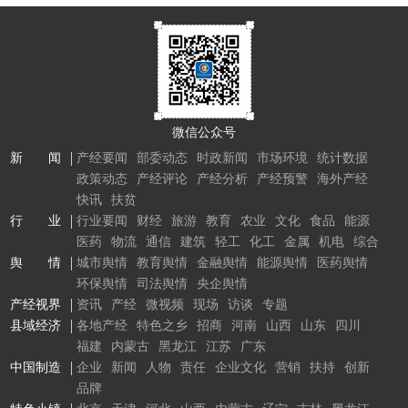
微信公众号
新 闻
产经要闻
部委动态
时政新闻
市场环境
统计数据
政策动态
产经评论
产经分析
产经预警
海外产经
快讯
扶贫
行 业
行业要闻
财经
旅游
教育
农业
文化
食品
能源
医药
物流
通信
建筑
轻工
化工
金属
机电
综合
舆 情
城市舆情
教育舆情
金融舆情
能源舆情
医药舆情
环保舆情
司法舆情
央企舆情
产经视界
资讯
产经
微视频
现场
访谈
专题
县域经济
各地产经
特色之乡
招商
河南
山西
山东
四川
福建
内蒙古
黑龙江
江苏
广东
中国制造
企业
新闻
人物
责任
企业文化
营销
扶持
创新
品牌