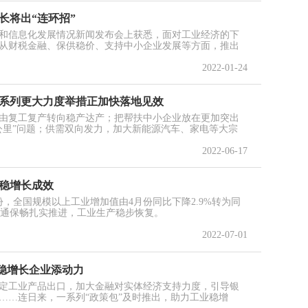
长将出“连环招”
工业和信息化发展情况新闻发布会上获悉，面对工业经济的下
从财税金融、保供稳价、支持中小企业发展等方面，推出
2022-01-24
一系列更大力度举措正加快落地见效
由复工复产转向稳产达产；把帮扶中小企业放在更加突出
公里”问题；供需双向发力，加大新能源汽车、家电等大宗
2022-06-17
业稳增长成效
，全国规模以上工业增加值由4月份同比下降2.9%转为同
流保通保畅扎实推进，工业生产稳步恢复。
2022-07-01
业稳增长企业添动力
定工业产品出口，加大金融对实体经济支持力度，引导银
……连日来，一系列“政策包”及时推出，助力工业稳增