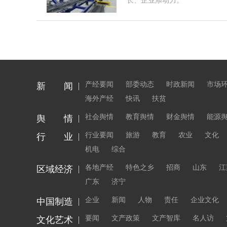
长、企业添动力。
产经要闻
部委动态
时政新闻
市场
新 闻
海外产经
快讯
扶贫
社会舆情
教育舆情
财金舆情
能源
舆 情
行业要闻
旅游
教育
农业
文化
行 业
机电
综合
各地产经
特色之乡
招商
山东
江
区域经济
广东
济宁
企业
新闻
人物
责任
企业文化
中国制造
要闻
文产政策
文产智库
名人访
文化艺术