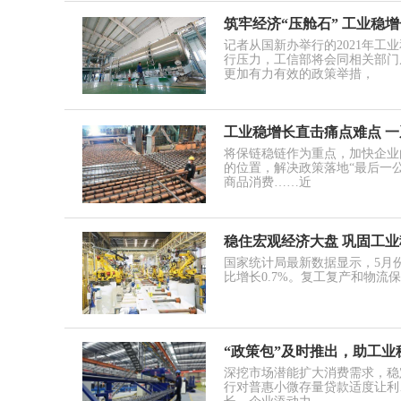
筑牢经济“压舱石” 工业稳增
记者从国新办举行的2021年
行压力，工信部将会同相关部门
更加有力有效的政策举措，
工业稳增长直击痛点难点 
将保链稳链作为重点，加快企业
的位置，解决政策落地“最后一
商品消费……近
稳住宏观经济大盘 巩固工
国家统计局最新数据显示，5月份
比增长0.7%。复工复产和物
“政策包”及时推出，助工
深挖市场潜能扩大消费需求，稳
行对普惠小微存量贷款适度让利