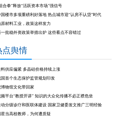
“组合拳”释放“活跃资本市场”强信号
中国楼市多项重磅利好落地 热点城市迎“认房不认贷”时代
稳原材料工业，政策这样发力
新一批稳外资政策举措出炉 这些看点不容错过
热点舆情
硅料供应偏紧 多晶硅价格持续上涨
我国首个生态保护监管规划印发
把博物馆文化带回家
视频平台“教授开讲” 知识的大众化传播不必正襟危坐
推动分级诊疗和医联体建设 国家卫健委发文推广三明经验
明星当高校教师，为何遭质疑