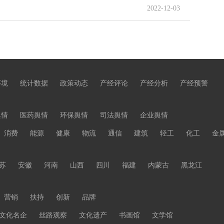
2022-12-03
环境
统计数据
政策动态
产经评论
产经分析
产经预警
舆情
医药舆情
环保舆情
司法舆情
企业舆情
消费
能源
健康
物流
通信
建筑
轻工
化工
金
苏
安徽
河南
山西
四川
福建
内蒙古
黑龙江
营销
扶持
创新
品牌
文化名企
丝路观察
文化遗产
书画馆
文学馆