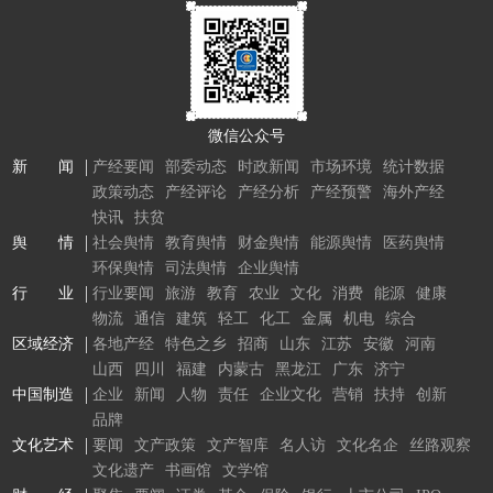
微信公众号
新 闻
产经要闻
部委动态
时政新闻
市场环境
统计数据
政策动态
产经评论
产经分析
产经预警
海外产经
快讯
扶贫
舆 情
社会舆情
教育舆情
财金舆情
能源舆情
医药舆情
环保舆情
司法舆情
企业舆情
行 业
行业要闻
旅游
教育
农业
文化
消费
能源
健康
物流
通信
建筑
轻工
化工
金属
机电
综合
区域经济
各地产经
特色之乡
招商
山东
江苏
安徽
河南
山西
四川
福建
内蒙古
黑龙江
广东
济宁
中国制造
企业
新闻
人物
责任
企业文化
营销
扶持
创新
品牌
文化艺术
要闻
文产政策
文产智库
名人访
文化名企
丝路观察
文化遗产
书画馆
文学馆