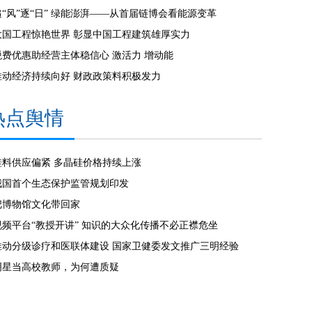
追“风”逐“日” 绿能澎湃——从首届链博会看能源变革
大国工程惊艳世界 彰显中国工程建筑雄厚实力
税费优惠助经营主体稳信心 激活力 增动能
推动经济持续向好 财政政策料积极发力
热点舆情
硅料供应偏紧 多晶硅价格持续上涨
我国首个生态保护监管规划印发
把博物馆文化带回家
视频平台“教授开讲” 知识的大众化传播不必正襟危坐
推动分级诊疗和医联体建设 国家卫健委发文推广三明经验
明星当高校教师，为何遭质疑