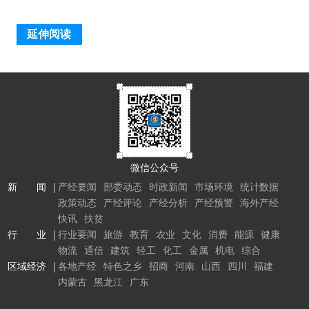
延伸阅读
微信公众号
新 闻
产经要闻
部委动态
时政新闻
市场环境
统计数据
政策动态
产经评论
产经分析
产经预警
海外产经
快讯
扶贫
行 业
行业要闻
旅游
教育
农业
文化
消费
能源
健康
物流
通信
建筑
轻工
化工
金属
机电
综合
区域经济
各地产经
特色之乡
招商
河南
山西
四川
福建
内蒙古
黑龙江
广东