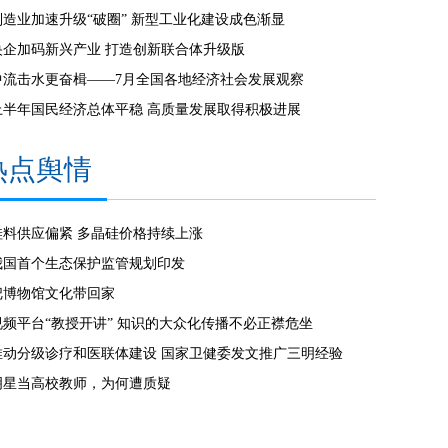
制造业加速升级“破圈” 新型工业化建设成色渐显
央企加码新兴产业 打造创新联合体升级版
中流击水更奋楫——7月全国各地经济社会发展观察
上半年国民经济总体平稳 高质量发展取得积极进展
热点舆情
硅料供应偏紧 多晶硅价格持续上涨
我国首个生态保护监管规划印发
把博物馆文化带回家
视频平台“教授开讲” 知识的大众化传播不必正襟危坐
推动分级诊疗和医联体建设 国家卫健委发文推广三明经验
明星当高校教师，为何遭质疑