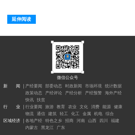
延伸阅读
微信公众号
新 闻
产经要闻
部委动态
时政新闻
市场环境
统计数据
政策动态
产经评论
产经分析
产经预警
海外产经
快讯
扶贫
行 业
行业要闻
旅游
教育
农业
文化
消费
能源
健康
物流
通信
建筑
轻工
化工
金属
机电
综合
区域经济
各地产经
特色之乡
招商
河南
山西
四川
福建
内蒙古
黑龙江
广东