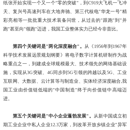
纸张开始实现一个又一个"零的突破"，到C919大飞机一飞冲
天、复兴号高速列车在大地奔驰、第三代核电"华龙一号"精
彩亮相等一批批重大技术装备问世，从过去的"跟跑"到"并
跑"甚至向"领跑"迈进，我国工业整体实力已经今非昔比。
第四个关键词是"两化深度融合"。
从《1956年到1967年
科学技术发展远景规划纲要》将电子数字计算机研制作为战
略重点之一，到建成全球规模最大、技术领先的网络基础设
施，实现从3G突破、4G同步到5G引领的跨越以及5G、工业
互联网、大数据、云计算等与制造业、实体经济深度融合,我
国工业由价值链低端的"中国制造"终于向价值链中高端迈
进。
第五个关键词是"中小企业蓬勃发展"。
从新中国成立初
期工业企业中私人企业12.3万家，到改革开放乡镇企业"异军