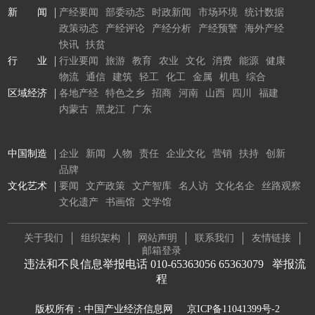
新 闻
产经要闻
部委动态
时政新闻
市场环境
统计数据
政策动态
产经评论
产经分析
产经预警
海外产经
快讯
扶贫
行 业
行业要闻
旅游
教育
农业
文化
消费
能源
健康
物流
通信
建筑
轻工
化工
金属
机电
综合
区域经济
各地产经
特色之乡
招商
河南
山西
四川
福建
内蒙古
黑龙江
广东
中国制造
企业
新闻
人物
责任
企业文化
营销
扶持
创新
品牌
文化艺术
要闻
文产政策
文产智库
名人访
文化名企
丝路观察
文化遗产
书画馆
文学馆
关于我们
组织架构
网站声明
联系我们
友情链接
邮箱登录
违法和不良信息举报电话 010-65363056 65363079
举报流
程
版权所有：中国产业经济信息网
京ICP备11041399号-2