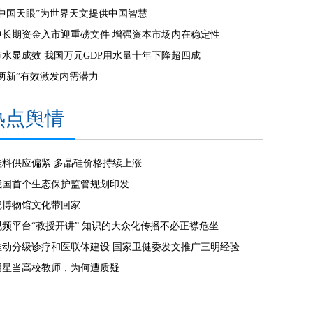
“中国天眼”为世界天文提供中国智慧
中长期资金入市迎重磅文件 增强资本市场内在稳定性
节水显成效 我国万元GDP用水量十年下降超四成
“两新”有效激发内需潜力
热点舆情
硅料供应偏紧 多晶硅价格持续上涨
我国首个生态保护监管规划印发
把博物馆文化带回家
视频平台“教授开讲” 知识的大众化传播不必正襟危坐
推动分级诊疗和医联体建设 国家卫健委发文推广三明经验
明星当高校教师，为何遭质疑