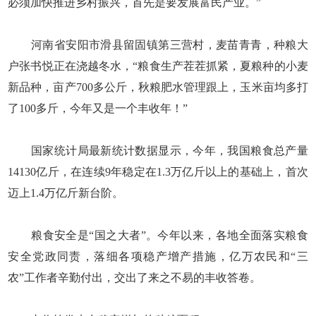
必须加快推进乡村振兴，首先是要发展富民产业。”
河南省安阳市滑县留固镇第三营村，麦苗青青，种粮大
户张书悦正在浇越冬水，“粮食生产茬茬抓紧，夏粮种的小麦
新品种，亩产700多公斤，秋粮肥水管理跟上，玉米亩均多打
了100多斤，今年又是一个丰收年！”
国家统计局最新统计数据显示，今年，我国粮食总产量
14130亿斤，在连续9年稳定在1.3万亿斤以上的基础上，首次
迈上1.4万亿斤新台阶。
粮食安全是“国之大者”。今年以来，各地全面落实粮食
安全党政同责，落细各项稳产增产措施，亿万农民和“三
农”工作者辛勤付出，交出了来之不易的丰收答卷。