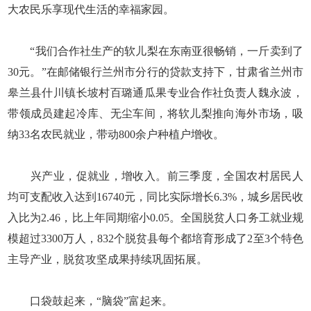
大农民乐享现代生活的幸福家园。
“我们合作社生产的软儿梨在东南亚很畅销，一斤卖到了
30元。”在邮储银行兰州市分行的贷款支持下，甘肃省兰州市
皋兰县什川镇长坡村百璐通瓜果专业合作社负责人魏永波，
带领成员建起冷库、无尘车间，将软儿梨推向海外市场，吸
纳33名农民就业，带动800余户种植户增收。
兴产业，促就业，增收入。前三季度，全国农村居民人
均可支配收入达到16740元，同比实际增长6.3%，城乡居民收
入比为2.46，比上年同期缩小0.05。全国脱贫人口务工就业规
模超过3300万人，832个脱贫县每个都培育形成了2至3个特色
主导产业，脱贫攻坚成果持续巩固拓展。
口袋鼓起来，“脑袋”富起来。