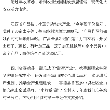
透过丰收答卷，看到农业强国建设步履铿锵，现代化大
农业活力澎湃。
江西省广昌县，小莲子撬动大产业。“今年莲子价格好，
我种了30亩太空莲，每亩纯利润超过3000元。”广昌县驿前镇
姚西村村民赖明华说。广昌全县种植白莲11万亩左右，开发
出莲子、藕粉、荷叶加工品、莲子加工机械等10余个品类150
余个产品，白莲综合产值达36亿元。
四川省喜德县，甜瓜成了“甜蜜产业”。携手新疆农科院
哈密瓜研究中心，研发适合凉山的特色甜瓜品种，建设甜瓜
产业园，推动全产业链建设……喜德县鲁基乡中坝社区全力
擦亮凉山蜜瓜品牌。“小甜瓜‘甜’了全村人，年底我们准备给
村民分红。”中坝社区驻村第一书记任文杰介绍。