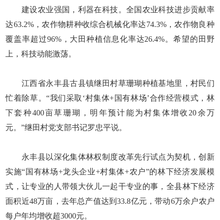
建设农业强国，利器在科技。全国农业科技进步贡献率
达63.2%，农作物耕种收综合机械化率达74.3%，农作物良种
覆盖率超过96%，大田种植信息化率达26.4%。希望的田野
上，科技动能激荡。
江西省永丰县古县镇继田村草珊瑚种植基地里，村民们
忙着除草。“我们采取‘村集体+国有林场’合作经营模式，林
下套种400亩草珊瑚，明年预计能为村集体增收20余万
元。”继田村党支部书记罗忠平说。
永丰县以深化集体林权制度改革先行试点为契机，创新
实施“国有林场+龙头企业+村集体+农户”的林下经济发展模
式，让专业的人带领大伙儿一起干专业的事，全县林下经济
面积近48万亩，去年总产值达到33.8亿元，带动6万余户农户
每户年均增收超3000元。