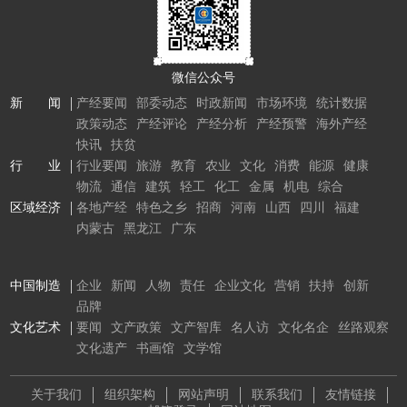
微信公众号
新 闻
产经要闻
部委动态
时政新闻
市场环境
统计数据
政策动态
产经评论
产经分析
产经预警
海外产经
快讯
扶贫
行 业
行业要闻
旅游
教育
农业
文化
消费
能源
健康
物流
通信
建筑
轻工
化工
金属
机电
综合
区域经济
各地产经
特色之乡
招商
河南
山西
四川
福建
内蒙古
黑龙江
广东
中国制造
企业
新闻
人物
责任
企业文化
营销
扶持
创新
品牌
文化艺术
要闻
文产政策
文产智库
名人访
文化名企
丝路观察
文化遗产
书画馆
文学馆
关于我们
组织架构
网站声明
联系我们
友情链接