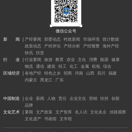
微信公众号
新 闻
产经要闻
部委动态
时政新闻
市场环境
统计数据
政策动态
产经评论
产经分析
产经预警
海外产经
快讯
扶贫
行 业
行业要闻
旅游
教育
农业
文化
消费
能源
健康
物流
通信
建筑
轻工
化工
金属
机电
综合
区域经济
各地产经
特色之乡
招商
河南
山西
四川
福建
内蒙古
黑龙江
广东
中国制造
企业
新闻
人物
责任
企业文化
营销
扶持
创新
品牌
文化艺术
要闻
文产政策
文产智库
名人访
文化名企
丝路观察
文化遗产
书画馆
文学馆