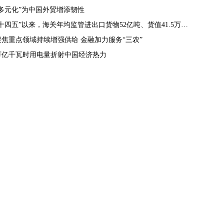
“多元化”为中国外贸增添韧性
“十四五”以来，海关年均监管进出口货物52亿吨、货值41.5万亿元
聚焦重点领域持续增强供给 金融加力服务“三农”
万亿千瓦时用电量折射中国经济热力