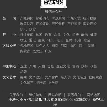
微信公众号
新 闻
产经要闻
部委动态
时政新闻
市场环境
统计数据
政策动态
产经评论
产经分析
产经预警
海外产经
快讯
扶贫
行 业
行业要闻
旅游
教育
农业
文化
消费
能源
健康
物流
通信
建筑
轻工
化工
金属
机电
综合
区域经济
各地产经
特色之乡
招商
河南
山西
四川
福建
内蒙古
黑龙江
广东
中国制造
企业
新闻
人物
责任
企业文化
营销
扶持
创新
品牌
文化艺术
要闻
文产政策
文产智库
名人访
文化名企
丝路观察
文化遗产
书画馆
文学馆
关于我们
组织架构
网站声明
联系我们
网站地图
违法和不良信息举报电话 010-65363056 65363079
举报流
程