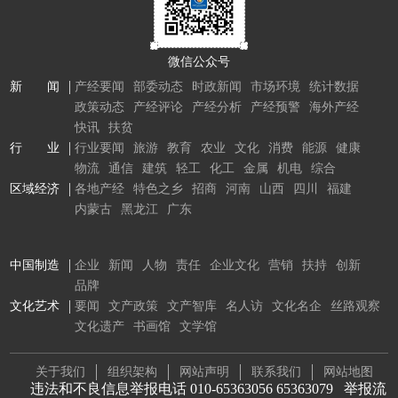
微信公众号
新 闻
产经要闻
部委动态
时政新闻
市场环境
统计数据
政策动态
产经评论
产经分析
产经预警
海外产经
快讯
扶贫
行 业
行业要闻
旅游
教育
农业
文化
消费
能源
健康
物流
通信
建筑
轻工
化工
金属
机电
综合
区域经济
各地产经
特色之乡
招商
河南
山西
四川
福建
内蒙古
黑龙江
广东
中国制造
企业
新闻
人物
责任
企业文化
营销
扶持
创新
品牌
文化艺术
要闻
文产政策
文产智库
名人访
文化名企
丝路观察
文化遗产
书画馆
文学馆
关于我们
组织架构
网站声明
联系我们
网站地图
违法和不良信息举报电话 010-65363056 65363079
举报流