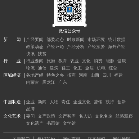
微信公众号
新 闻
产经要闻
部委动态
时政新闻
市场环境
统计数据
政策动态
产经评论
产经分析
产经预警
海外产经
快讯
扶贫
行 业
行业要闻
旅游
教育
农业
文化
消费
能源
健康
物流
通信
建筑
轻工
化工
金属
机电
综合
区域经济
各地产经
特色之乡
招商
河南
山西
四川
福建
内蒙古
黑龙江
广东
中国制造
企业
新闻
人物
责任
企业文化
营销
扶持
创新
品牌
文化艺术
要闻
文产政策
文产智库
名人访
文化名企
丝路观察
文化遗产
书画馆
文学馆