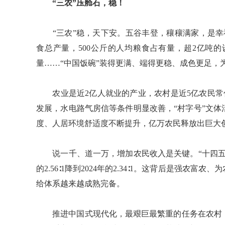
“三农”压舱石，稳！
“三农”稳，天下安。五谷丰登，穰穰满家，是幸福
食总产量，500公斤的人均粮食占有量，超2亿吨
量……“中国饭碗”装得更满、端得更稳、成色更足，
农业是近2亿人就业的产业，农村是近5亿农民常住的
发展，水电路气房信等条件明显改善，“村字号”文
度、人居环境舒适度不断提升，亿万农民释放出巨大
说一千、道一万，增加农民收入是关键。“十四五”
的2.56∶1降到2024年的2.34∶1。这背后是强
给体系越来越成熟完备。
推进中国式现代化，最艰巨最繁重的任务在农村，