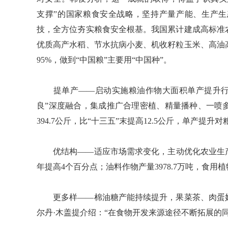
支撑”的国家粮食安全战略，坚持产量产能、生产
技，全方位夯实粮食安全根基。我国累计建成高标准
优质高产水稻、节水抗病小麦、机收籽粒玉米、高油
95%，做到“中国粮”主要用“中国种”。
提单产——启动实施粮油作物大面积单产提升行动
良”深度融合，集成推广合理密植、精量播种、一喷
394.7公斤，比“十三五”末提高12.5公斤，单产提升
优结构——适应市场需求变化，主动优化农业生产结构。
年提高4个百分点；油料作物产量3978.7万吨，食用
更多样——棉油糖产能持续提升，果菜茶、肉蛋奶
尔丹·木盖提介绍：“在食物开发来源途径不断拓展的