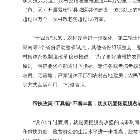
加大投入力度。农村公路总里程超过464万公里，自来水
（市、区）开展紧密型县域医共体建设，95%以上
超过14万个、农村敬老院超过1.6万家。
“十四五”以来，农村改革进一步深化，第二轮土地
湖南等7个省份启动整省试点，其他省份组织整县、
村集体产权制度改革稳步推进。“为了更好地维护农
原则，明确要求不能通过下指标、定任务或者搞考核
农房、宅基地，严禁退休干部到农村占地建房；农民
等方式盘活利用。”韩俊表示。
帮扶政策“工具箱”不断丰富，切实巩固拓展脱贫
“设立5年过渡期，就是要把脱贫攻坚的成果巩固
和帮扶力度，脱贫群众的生活水平进一步提高，脱贫